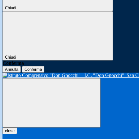
Chiudi
Chiudi
Conferma
Annulla
Conferma
I.C. "Don Gnocchi"
San C
close