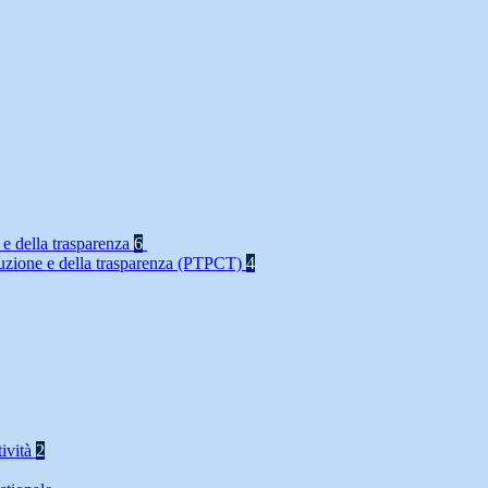
 e della trasparenza
6
rruzione e della trasparenza (PTPCT)
4
tività
2