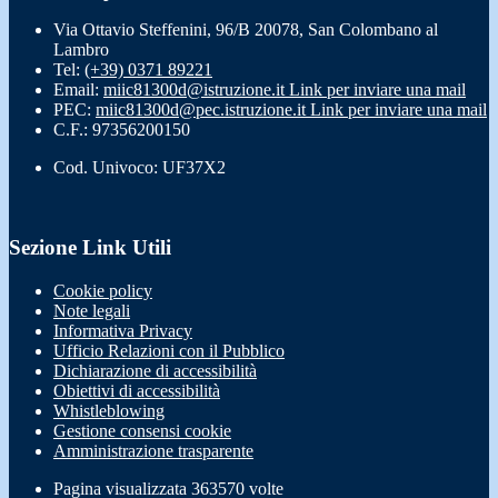
Via Ottavio Steffenini, 96/B 20078, San Colombano al
Lambro
Tel:
(+39) 0371 89221
Email:
miic81300d@istruzione.it
Link per inviare una mail
PEC:
miic81300d@pec.istruzione.it
Link per inviare una mail
C.F.: 97356200150
Cod. Univoco: UF37X2
Sezione Link Utili
Cookie policy
Note legali
Informativa Privacy
Ufficio Relazioni con il Pubblico
Dichiarazione di accessibilità
Obiettivi di accessibilità
Whistleblowing
Gestione consensi cookie
Amministrazione trasparente
Pagina visualizzata
363570
volte