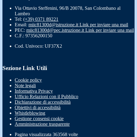
Via Ottavio Steffenini, 96/B 20078, San Colombano al
Lambro
Tel:
(+39) 0371 89221
Email:
miic81300d@istruzione.it
Link per inviare una mail
PEC:
miic81300d@pec.istruzione.it
Link per inviare una mail
C.F.: 97356200150
Cod. Univoco: UF37X2
Sezione Link Utili
Cookie policy
Note legali
Informativa Privacy
Ufficio Relazioni con il Pubblico
Dichiarazione di accessibilità
Obiettivi di accessibilità
Whistleblowing
Gestione consensi cookie
Amministrazione trasparente
Pagina visualizzata
363568
volte