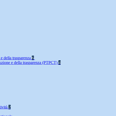
 e della trasparenza
6
rruzione e della trasparenza (PTPCT)
4
tività
2