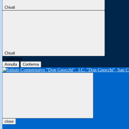
Chiudi
Chiudi
Conferma
Annulla
Conferma
I.C. "Don Gnocchi"
San C
close