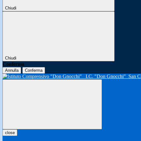
Chiudi
Chiudi
Conferma
Annulla
Conferma
I.C. "Don Gnocchi"
San C
close