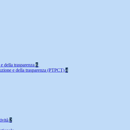
 e della trasparenza
6
rruzione e della trasparenza (PTPCT)
4
tività
2