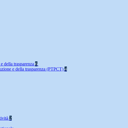
 e della trasparenza
6
rruzione e della trasparenza (PTPCT)
4
tività
2