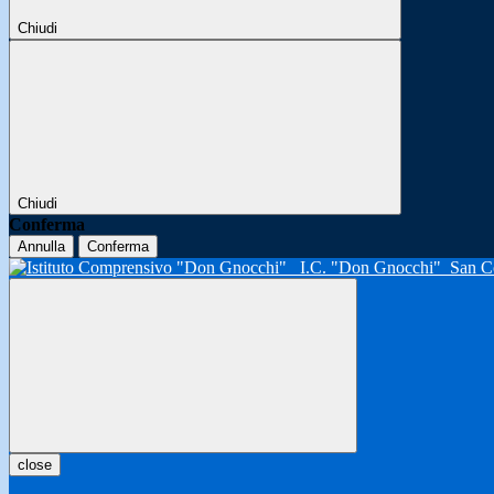
Chiudi
Chiudi
Conferma
Annulla
Conferma
I.C. "Don Gnocchi"
San C
close