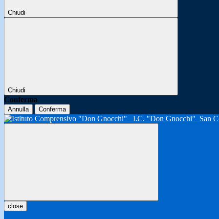
Chiudi
Chiudi
Conferma
Annulla
Conferma
I.C. "Don Gnocchi"
San C
close