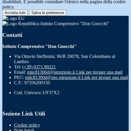
disabilitati. È possibile consultare l'elenco nella pagina della cookie
policy.
Accetta tutti
Salva le preferenze
Istituto Comprensivo "Don Gnocchi"
Contatti
Istituto Comprensivo "Don Gnocchi"
Via Ottavio Steffenini, 96/B 20078, San Colombano al
Lambro
Tel:
(+39) 0371 89221
Email:
miic81300d@istruzione.it
Link per inviare una mail
PEC:
miic81300d@pec.istruzione.it
Link per inviare una mail
C.F.: 97356200150
Cod. Univoco: UF37X2
Sezione Link Utili
Cookie policy
Note legali