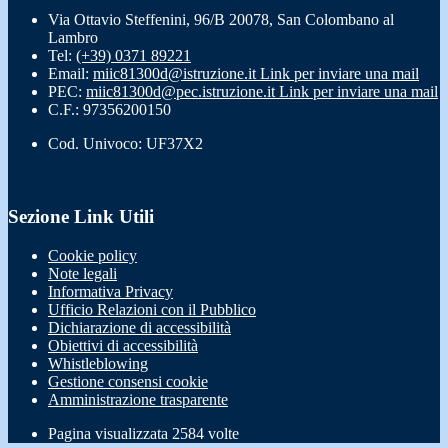
Via Ottavio Steffenini, 96/B 20078, San Colombano al
Lambro
Tel:
(+39) 0371 89221
Email:
miic81300d@istruzione.it
Link per inviare una mail
PEC:
miic81300d@pec.istruzione.it
Link per inviare una mail
C.F.: 97356200150
Cod. Univoco: UF37X2
Sezione Link Utili
Cookie policy
Note legali
Informativa Privacy
Ufficio Relazioni con il Pubblico
Dichiarazione di accessibilità
Obiettivi di accessibilità
Whistleblowing
Gestione consensi cookie
Amministrazione trasparente
Pagina visualizzata
2584
volte