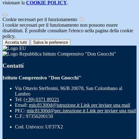
visionare la
COOKIE POLICY
.
Cookie necessari per il funzionamento
I cookie necessari per il funzionamento non possono essere
disabilitati. È possibile consultare l'elenco nella pagina della cookie
policy.
Accetta tutti
Salva le preferenze
Istituto Comprensivo "Don Gnocchi"
Contatti
Istituto Comprensivo "Don Gnocchi"
Via Ottavio Steffenini, 96/B 20078, San Colombano al
Lambro
Tel:
(+39) 0371 89221
Email:
miic81300d@istruzione.it
Link per inviare una mail
PEC:
miic81300d@pec.istruzione.it
Link per inviare una mail
C.F.: 97356200150
Cod. Univoco: UF37X2