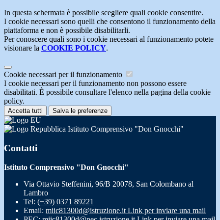
In questa schermata è possibile scegliere quali cookie consentire.
I cookie necessari sono quelli che consentono il funzionamento della
piattaforma e non è possibile disabilitarli.
Per conoscere quali sono i cookie necessari al funzionamento potete
visionare la
COOKIE POLICY
.
Cookie necessari per il funzionamento
I cookie necessari per il funzionamento non possono essere
disabilitati. È possibile consultare l'elenco nella pagina della cookie
policy.
Accetta tutti
Salva le preferenze
Istituto Comprensivo "Don Gnocchi"
Contatti
Istituto Comprensivo "Don Gnocchi"
Via Ottavio Steffenini, 96/B 20078, San Colombano al
Lambro
Tel:
(+39) 0371 89221
Email:
miic81300d@istruzione.it
Link per inviare una mail
PEC:
miic81300d@pec.istruzione.it
Link per inviare una mail