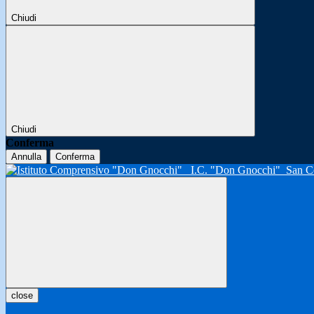
Chiudi
Chiudi
Conferma
Annulla
Conferma
I.C. "Don Gnocchi"
San C
close