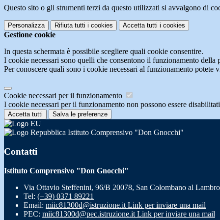
Questo sito o gli strumenti terzi da questo utilizzati si avvalgono di coo
Personalizza
Rifiuta tutti
i cookies
Accetta tutti
i cookies
Gestione cookie
In questa schermata è possibile scegliere quali cookie consentire.
I cookie necessari sono quelli che consentono il funzionamento della pi
Per conoscere quali sono i cookie necessari al funzionamento potete v
Cookie necessari per il funzionamento
I cookie necessari per il funzionamento non possono essere disabilitati.
Accetta tutti
Salva le preferenze
Istituto Comprensivo "Don Gnocchi"
Contatti
Istituto Comprensivo "Don Gnocchi"
Via Ottavio Steffenini, 96/B 20078, San Colombano al Lambro
Tel:
(+39) 0371 89221
Email:
miic81300d@istruzione.it
Link per inviare una mail
PEC:
miic81300d@pec.istruzione.it
Link per inviare una mail