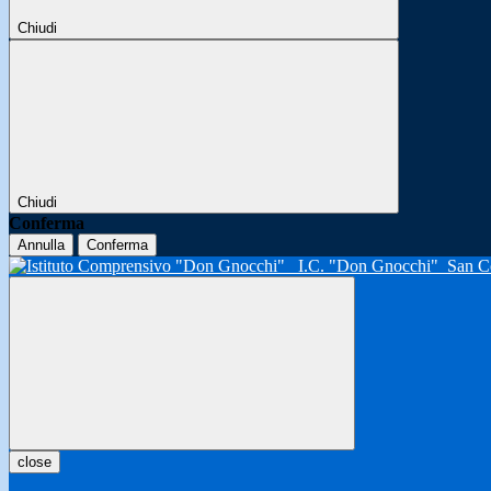
Chiudi
Chiudi
Conferma
Annulla
Conferma
I.C. "Don Gnocchi"
San C
close