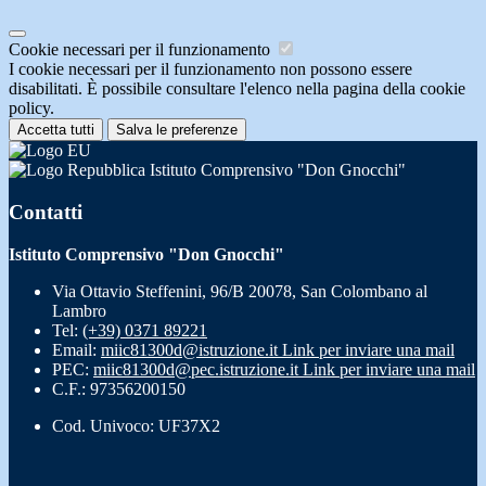
Cookie necessari per il funzionamento
I cookie necessari per il funzionamento non possono essere
disabilitati. È possibile consultare l'elenco nella pagina della cookie
policy.
Accetta tutti
Salva le preferenze
Istituto Comprensivo "Don Gnocchi"
Contatti
Istituto Comprensivo "Don Gnocchi"
Via Ottavio Steffenini, 96/B 20078, San Colombano al
Lambro
Tel:
(+39) 0371 89221
Email:
miic81300d@istruzione.it
Link per inviare una mail
PEC:
miic81300d@pec.istruzione.it
Link per inviare una mail
C.F.: 97356200150
Cod. Univoco: UF37X2