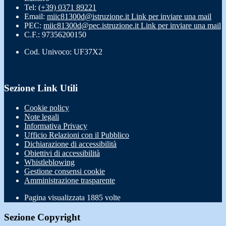
Tel:
(+39) 0371 89221
Email:
miic81300d@istruzione.it
Link per inviare una mail
PEC:
miic81300d@pec.istruzione.it
Link per inviare una mail
C.F.: 97356200150
Cod. Univoco: UF37X2
Sezione Link Utili
Cookie policy
Note legali
Informativa Privacy
Ufficio Relazioni con il Pubblico
Dichiarazione di accessibilità
Obiettivi di accessibilità
Whistleblowing
Gestione consensi cookie
Amministrazione trasparente
Pagina visualizzata
1885
volte
Sezione Copyright