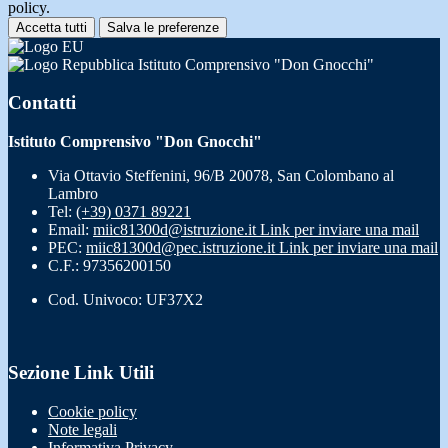
policy.
Accetta tutti
Salva le preferenze
Istituto Comprensivo "Don Gnocchi"
Contatti
Istituto Comprensivo "Don Gnocchi"
Via Ottavio Steffenini, 96/B 20078, San Colombano al
Lambro
Tel:
(+39) 0371 89221
Email:
miic81300d@istruzione.it
Link per inviare una mail
PEC:
miic81300d@pec.istruzione.it
Link per inviare una mail
C.F.: 97356200150
Cod. Univoco: UF37X2
Sezione Link Utili
Cookie policy
Note legali
Informativa Privacy