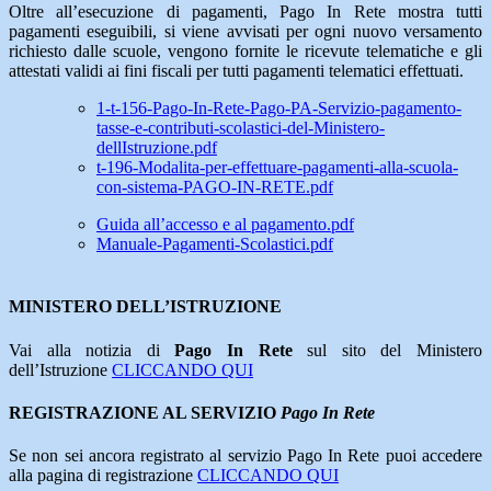
Oltre all’esecuzione di pagamenti, Pago In Rete mostra tutti
pagamenti eseguibili, si viene avvisati per ogni nuovo versamento
richiesto dalle scuole, vengono fornite le ricevute telematiche e gli
attestati validi ai fini fiscali per tutti pagamenti telematici effettuati.
1-t-156-Pago-In-Rete-Pago-PA-Servizio-pagamento-
tasse-e-contributi-scolastici-del-Ministero-
dellIstruzione.pdf
t-196-Modalita-per-effettuare-pagamenti-alla-scuola-
con-sistema-PAGO-IN-RETE.pdf
Guida all’accesso e al pagamento.pdf
Manuale-Pagamenti-Scolastici.pdf
MINISTERO DELL’ISTRUZIONE
Vai alla notizia di
Pago In Rete
sul sito del Ministero
dell’Istruzione
CLICCANDO QUI
REGISTRAZIONE AL SERVIZIO
Pago In Rete
Se non sei ancora registrato al servizio Pago In Rete puoi accedere
alla pagina di registrazione
CLICCANDO QUI