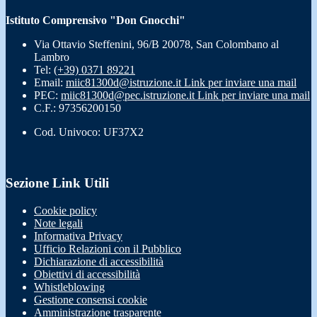
Istituto Comprensivo "Don Gnocchi"
Via Ottavio Steffenini, 96/B 20078, San Colombano al
Lambro
Tel:
(+39) 0371 89221
Email:
miic81300d@istruzione.it
Link per inviare una mail
PEC:
miic81300d@pec.istruzione.it
Link per inviare una mail
C.F.: 97356200150
Cod. Univoco: UF37X2
Sezione Link Utili
Cookie policy
Note legali
Informativa Privacy
Ufficio Relazioni con il Pubblico
Dichiarazione di accessibilità
Obiettivi di accessibilità
Whistleblowing
Gestione consensi cookie
Amministrazione trasparente