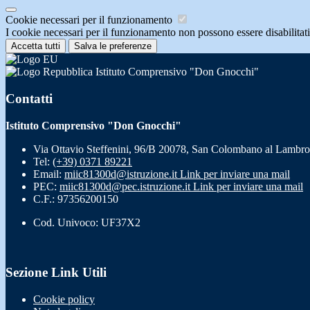
Cookie necessari per il funzionamento
I cookie necessari per il funzionamento non possono essere disabilitati.
Accetta tutti
Salva le preferenze
Istituto Comprensivo "Don Gnocchi"
Contatti
Istituto Comprensivo "Don Gnocchi"
Via Ottavio Steffenini, 96/B 20078, San Colombano al Lambro
Tel:
(+39) 0371 89221
Email:
miic81300d@istruzione.it
Link per inviare una mail
PEC:
miic81300d@pec.istruzione.it
Link per inviare una mail
C.F.: 97356200150
Cod. Univoco: UF37X2
Sezione Link Utili
Cookie policy