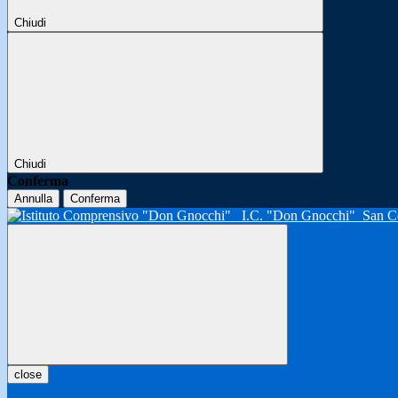
Chiudi
Chiudi
Conferma
Annulla
Conferma
I.C. "Don Gnocchi"
San C
close