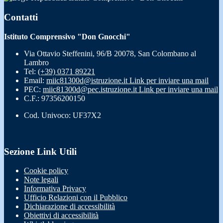
Contatti
Istituto Comprensivo "Don Gnocchi"
Via Ottavio Steffenini, 96/B 20078, San Colombano al
Lambro
Tel:
(+39) 0371 89221
Email:
miic81300d@istruzione.it
Link per inviare una mail
PEC:
miic81300d@pec.istruzione.it
Link per inviare una mail
C.F.: 97356200150
Cod. Univoco: UF37X2
Sezione Link Utili
Cookie policy
Note legali
Informativa Privacy
Ufficio Relazioni con il Pubblico
Dichiarazione di accessibilità
Obiettivi di accessibilità