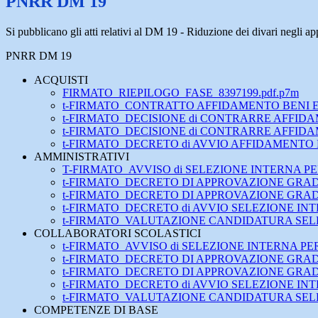
PNRR DM 19
Si pubblicano gli atti relativi al DM 19 - Riduzione dei divari negli ap
PNRR DM 19
ACQUISTI
FIRMATO_RIEPILOGO_FASE_8397199.pdf.p7m
t-FIRMATO_CONTRATTO AFFIDAMENTO BENI E SE
t-FIRMATO_DECISIONE di CONTRARRE AFFIDAM
t-FIRMATO_DECISIONE di CONTRARRE AFFIDAM
t-FIRMATO_DECRETO di AVVIO AFFIDAMENTO DI
AMMINISTRATIVI
T-FIRMATO_AVVISO di SELEZIONE INTERNA PE
t-FIRMATO_DECRETO DI APPROVAZIONE GRADUAT
t-FIRMATO_DECRETO DI APPROVAZIONE GRAD
t-FIRMATO_DECRETO di AVVIO SELEZIONE IN
t-FIRMATO_VALUTAZIONE CANDIDATURA SELE
COLLABORATORI SCOLASTICI
t-FIRMATO_AVVISO di SELEZIONE INTERNA PERSO
t-FIRMATO_DECRETO DI APPROVAZIONE GRADUATOR
t-FIRMATO_DECRETO DI APPROVAZIONE GRADUAT
t-FIRMATO_DECRETO di AVVIO SELEZIONE INTER
t-FIRMATO_VALUTAZIONE CANDIDATURA SELEZI
COMPETENZE DI BASE