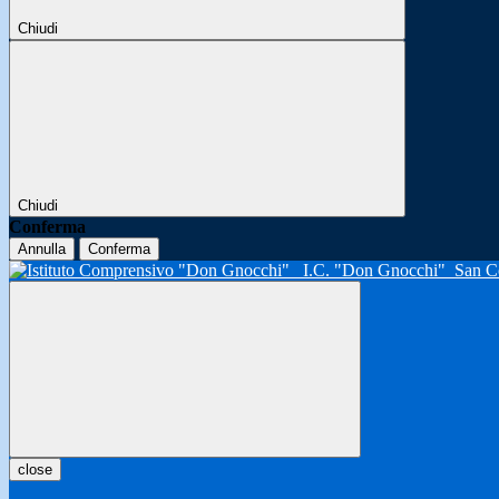
Chiudi
Chiudi
Conferma
Annulla
Conferma
I.C. "Don Gnocchi"
San C
close