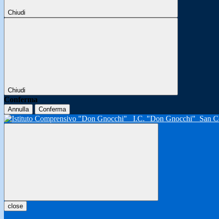
Chiudi
Chiudi
Conferma
Annulla
Conferma
I.C. "Don Gnocchi"
San C
close