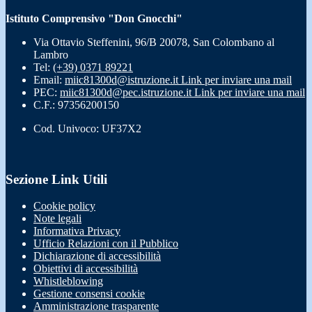
Istituto Comprensivo "Don Gnocchi"
Via Ottavio Steffenini, 96/B 20078, San Colombano al
Lambro
Tel:
(+39) 0371 89221
Email:
miic81300d@istruzione.it
Link per inviare una mail
PEC:
miic81300d@pec.istruzione.it
Link per inviare una mail
C.F.: 97356200150
Cod. Univoco: UF37X2
Sezione Link Utili
Cookie policy
Note legali
Informativa Privacy
Ufficio Relazioni con il Pubblico
Dichiarazione di accessibilità
Obiettivi di accessibilità
Whistleblowing
Gestione consensi cookie
Amministrazione trasparente