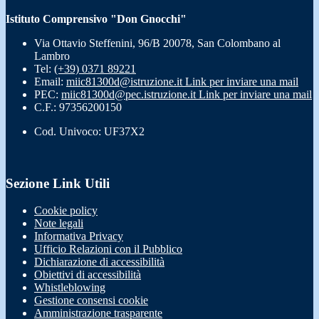
Istituto Comprensivo "Don Gnocchi"
Via Ottavio Steffenini, 96/B 20078, San Colombano al
Lambro
Tel:
(+39) 0371 89221
Email:
miic81300d@istruzione.it
Link per inviare una mail
PEC:
miic81300d@pec.istruzione.it
Link per inviare una mail
C.F.: 97356200150
Cod. Univoco: UF37X2
Sezione Link Utili
Cookie policy
Note legali
Informativa Privacy
Ufficio Relazioni con il Pubblico
Dichiarazione di accessibilità
Obiettivi di accessibilità
Whistleblowing
Gestione consensi cookie
Amministrazione trasparente