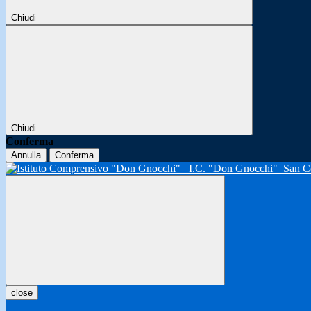
Chiudi
Chiudi
Conferma
Annulla
Conferma
I.C. "Don Gnocchi"
San C
close