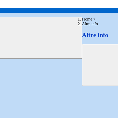
Home
>
Altre info
Altre info