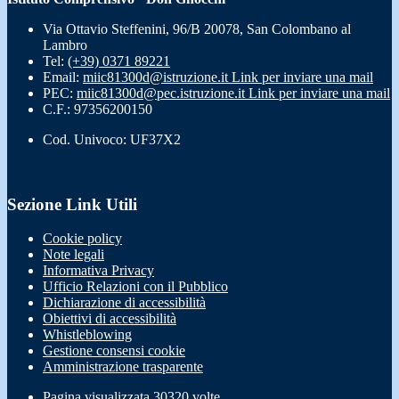
Via Ottavio Steffenini, 96/B 20078, San Colombano al
Lambro
Tel:
(+39) 0371 89221
Email:
miic81300d@istruzione.it
Link per inviare una mail
PEC:
miic81300d@pec.istruzione.it
Link per inviare una mail
C.F.: 97356200150
Cod. Univoco: UF37X2
Sezione Link Utili
Cookie policy
Note legali
Informativa Privacy
Ufficio Relazioni con il Pubblico
Dichiarazione di accessibilità
Obiettivi di accessibilità
Whistleblowing
Gestione consensi cookie
Amministrazione trasparente
Pagina visualizzata
30320
volte