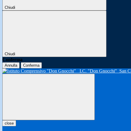
Chiudi
Chiudi
Conferma
Annulla
Conferma
I.C. "Don Gnocchi"
San C
close