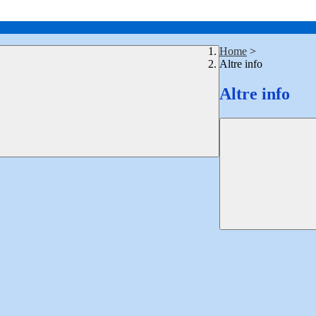
Home
>
Altre info
Altre info