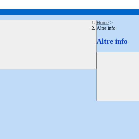
Home
>
Altre info
Altre info