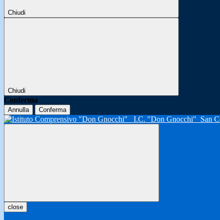
Chiudi
Chiudi
Conferma
Annulla
Conferma
I.C. "Don Gnocchi"
San C
close